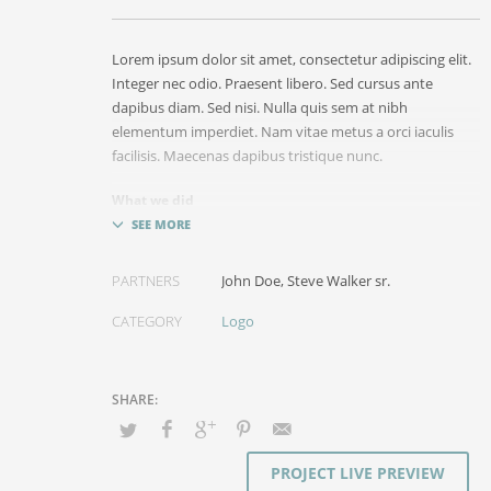
Lorem ipsum dolor sit amet, consectetur adipiscing elit.
Integer nec odio. Praesent libero. Sed cursus ante
dapibus diam. Sed nisi. Nulla quis sem at nibh
elementum imperdiet. Nam vitae metus a orci iaculis
facilisis. Maecenas dapibus tristique nunc.
What we did
Design & Wireframing
SEO
PARTNERS
John Doe, Steve Walker sr.
Copywriting
Content Management
CATEGORY
Logo
Social Media Marketing
Integer euismod lacus luctus magna.
Class aptent
taciti sociosqu ad litora torquent per conubia
nostra, per inceptos himenaeos
. Quisque cursus,
metus vitae pharetra auctor, sem massa mattis sem, at
interdum magna augue eget diam.
Ut fringilla
.
PROJECT LIVE PREVIEW
Vestibulum ante ipsum primis in faucibus orci luctus et